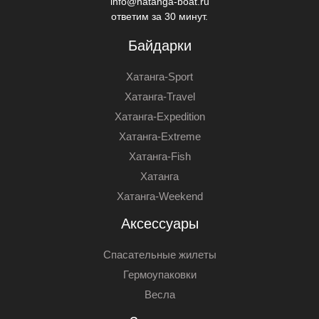
info@hatanga-boat.ru
ответим за 30 минут.
Байдарки
Хатанга-Sport
Хатанга-Travel
Хатанга-Expedition
Хатанга-Extreme
Хатанга-Fish
Хатанга
Хатанга-Weekend
Аксессуары
Спасательные жилеты
Гермоупаковки
Весла