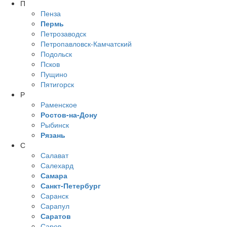
П
Пенза
Пермь
Петрозаводск
Петропавловск-Камчатский
Подольск
Псков
Пущино
Пятигорск
Р
Раменское
Ростов-на-Дону
Рыбинск
Рязань
С
Салават
Салехард
Самара
Санкт-Петербург
Саранск
Сарапул
Саратов
Саров