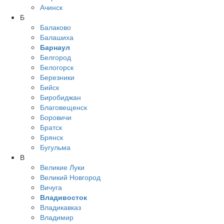
Ачинск
Б
Балаково
Балашиха
Барнаул
Белгород
Белогорск
Березники
Бийск
Биробиджан
Благовещенск
Боровичи
Братск
Брянск
Бугульма
В
Великие Луки
Великий Новгород
Вичуга
Владивосток
Владикавказ
Владимир