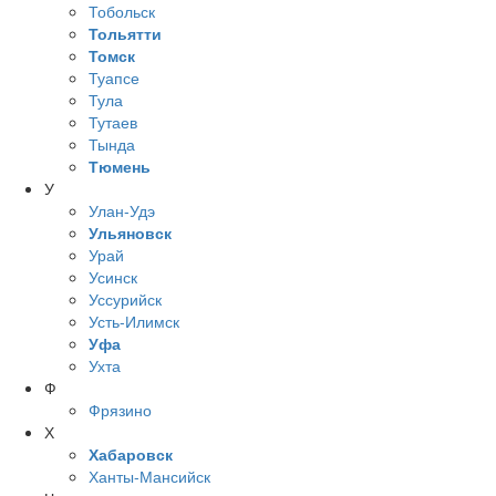
Тобольск
Тольятти
Томск
Туапсе
Тула
Тутаев
Тында
Тюмень
У
Улан-Удэ
Ульяновск
Урай
Усинск
Уссурийск
Усть-Илимск
Уфа
Ухта
Ф
Фрязино
Х
Хабаровск
Ханты-Мансийск