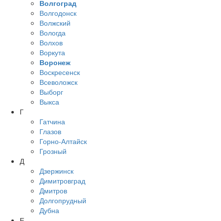
Волгоград
Волгодонск
Волжский
Вологда
Волхов
Воркута
Воронеж
Воскресенск
Всеволожск
Выборг
Выкса
Г
Гатчина
Глазов
Горно-Алтайск
Грозный
Д
Дзержинск
Димитровград
Дмитров
Долгопрудный
Дубна
Е