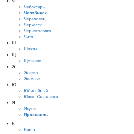
Ч
Чебоксары
Челябинск
Череповец
Черкесск
Черноголовка
Чита
Ш
Шахты
Щ
Щелково
Э
Элиста
Энгельс
Ю
Юбилейный
Южно-Сахалинск
Я
Якутск
Ярославль
Б
Брест