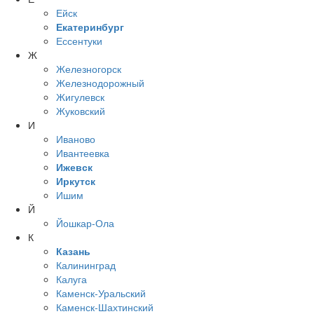
Ейск
Екатеринбург
Ессентуки
Ж
Железногорск
Железнодорожный
Жигулевск
Жуковский
И
Иваново
Ивантеевка
Ижевск
Иркутск
Ишим
Й
Йошкар-Ола
К
Казань
Калининград
Калуга
Каменск-Уральский
Каменск-Шахтинский