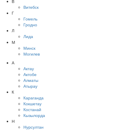
В
Витебск
Г
Гомель
Гродно
Л
Лида
М
Минск
Могилев
А
Актау
Актобе
Алматы
Атырау
К
Караганда
Кокшетау
Костанай
Кызылорда
Н
Нурсултан