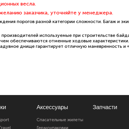
ционн
ых весла.
желанию заказчика
, уточняйте у менеджера.
дения порогов разной категории сложности. Багаж и эк
производителей используемые при строительстве байда
, чем обеспечиваются отменные ходовые характеристики
надувное днище гарантирует отличную маневренность и 
ки
Аксессуары
Запчасти
Sport
Спасательные жилеты
ravel
Гермоупаковки