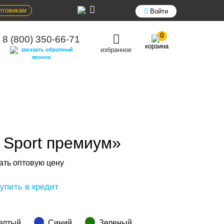
птовикам
Войти
0
8 (800) 350-66-71
корзина
избранное
заказать обратный
звонок
 Sport премиум»
ать оптовую цену
упить в кредит
елтый
Синий
Зеленый