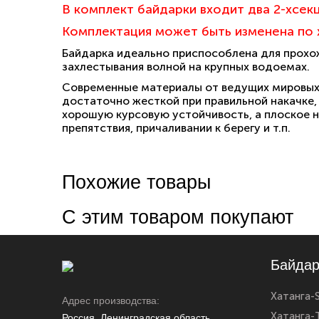
В комплект байдарки входит два
2-хсек
Комплектация может быть изменена
по 
Байдарка идеально приспособлена для прохож
захлестывания волной на крупных водоемах.
Современные материалы от ведущих мировых 
достаточно жесткой при правильной накачке
хорошую курсовую устойчивость, а плоское 
препятствия, причаливании к берегу и т.п.
Похожие товары
С этим товаром покупают
Байдар
Хатанга-
Адрес производства:
Хатанга-T
Россия, Ленинградская область,