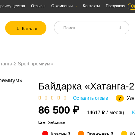
реимущества
Отзывы
О компании
Контакты
Предзаказ
О
Каталог
танга-2 Sport премиум»
Байдарка «Хатанга-2
Оставить отзыв
Узн
?
86 500 ₽
14617 ₽ / месяц
К
Цвет байдарки
Красный
Оранжевый
Ж