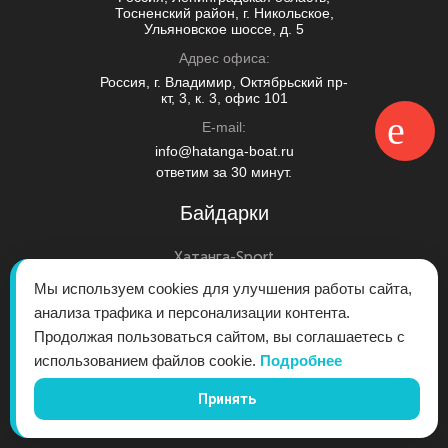
Тосненский район, г. Никольское,
Ульяновское шоссе, д. 5
Адрес офиса:
Россия, г. Владимир, Октябрьский пр-
кт, 3, к. 3, офис 101
E-mail:
info@hatanga-boat.ru
ответим за 30 минут.
Байдарки
Хатанга-Sport
Хатанга-Travel
Мы используем cookies для улучшения работы сайта,
анализа трафика и персонализации контента.
Хатанга-Expedition
Продолжая пользоваться сайтом, вы соглашаетесь с
Хатанга-Extreme
использованием файлов cookie.
Подробнее
Хатанга-Fish
Хатанга
Принять
Хатанга-Weekend